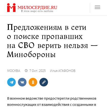
Перейти
к
содержанию
Предложениям в сети
о поиске пропавших
на СВО верить нельзя —
Минобороны
МОСКВА
7 Окт. 2025
Илья АГАФОНОВ
В военном ведомстве предостерегли родственников
военнослужащих от взаимодействия с созданными в