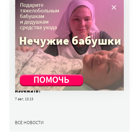
с полицией
7 авг, 17:06
Родителей детей-инвалидов просят пройти
опрос о трудоустройстве
7 авг, 15:34
«Энхерту» от рака груди включили
в перечень жизненно важных препаратов
7 авг, 15:15
НКО часто рискуют нарушить закон
о персональных данных. Как этого
избежать?
7 авг, 13:13
ВСЕ НОВОСТИ