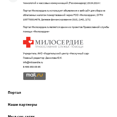
технологий и массовых коммуникаций (Роскомнадзор) 25.04.2014 г.
Портал Милосердие.ru использует объявления и веб-сайт для сбора не
облагаемых налогом пожертвований через РОО «Милосердие», ОГРН
1057700014679, Целевое финансирование (010), (140), (171)
Портал Милосердие.ru является одним из проектов Православной службы
помощи «Милосердие»
Учредитель: АНО «Издательский центр «Нескучный сад»
Главный редактор: Данилова Ю.К.
info@miloserdie.ru
8-499-350-05-95
Портал
Наши партнеры
Мы в соц.сетях