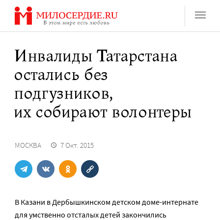
Перейти
к
содержанию
Инвалиды Татарстана
остались без
подгузников,
их собирают волонтеры
МОСКВА
7 Окт. 2015
В Казани в Дербышкинском детском доме-интернате
для умственно отсталых детей закончились