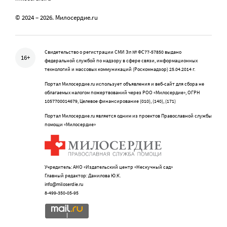
© 2024 – 2026. Милосердие.ru
Свидетельство о регистрации СМИ Эл № ФС77-57850 выдано
16+
федеральной службой по надзору в сфере связи, информационных
технологий и массовых коммуникаций (Роскомнадзор) 25.04.2014 г.
Портал Милосердие.ru использует объявления и веб-сайт для сбора не
облагаемых налогом пожертвований через РОО «Милосердие», ОГРН
1057700014679, Целевое финансирование (010), (140), (171)
Портал Милосердие.ru является одним из проектов Православной службы
помощи «Милосердие»
Учредитель: АНО «Издательский центр «Нескучный сад»
Главный редактор: Данилова Ю.К.
info@miloserdie.ru
8-499-350-05-95