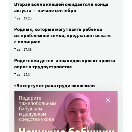
Вторая волна клещей ожидается в конце
августа — начале сентября
7 авг, 19:25
Родных, которые могут взять ребенка
из проблемной семьи, предлагают искать
с полицией
7 авг, 17:06
Родителей детей-инвалидов просят пройти
опрос о трудоустройстве
7 авг, 15:34
«Энхерту» от рака груди включили
в перечень жизненно важных препаратов
7 авг, 15:15
НКО часто рискуют нарушить закон
о персональных данных. Как этого
избежать?
7 авг, 13:13