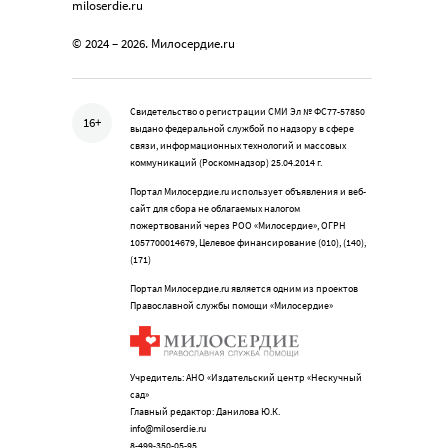
miloserdie.ru
© 2024 – 2026. Милосердие.ru
Свидетельство о регистрации СМИ Эл № ФС77-57850
16+
выдано федеральной службой по надзору в сфере
связи, информационных технологий и массовых
коммуникаций (Роскомнадзор) 25.04.2014 г.
Портал Милосердие.ru использует объявления и веб-
сайт для сбора не облагаемых налогом
пожертвований через РОО «Милосердие», ОГРН
1057700014679, Целевое финансирование (010), (140),
(171)
Портал Милосердие.ru является одним из проектов
Православной службы помощи «Милосердие»
Учредитель: АНО «Издательский центр «Нескучный
сад»
Главный редактор: Данилова Ю.К.
info@miloserdie.ru
8-499-350-05-95