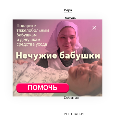
Вера
Законы
История
Колонки
Кто есть кто
Личный опыт
Медицина
Ноу-хау
Общество
Отдых
Семья
События
ВСЕ СТАТЬИ