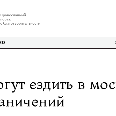
Православный
портал
о благотворительности
КО
гут ездить в мо
раничений