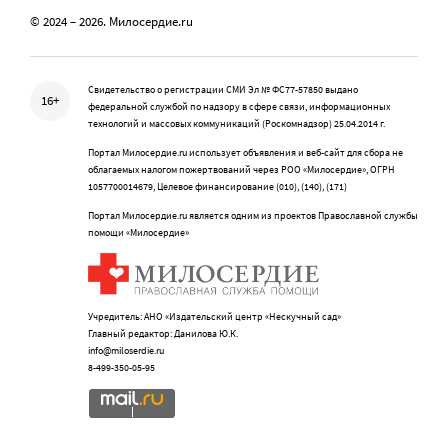
© 2024 – 2026. Милосердие.ru
Свидетельство о регистрации СМИ Эл № ФС77-57850 выдано
16+
федеральной службой по надзору в сфере связи, информационных
технологий и массовых коммуникаций (Роскомнадзор) 25.04.2014 г.
Портал Милосердие.ru использует объявления и веб-сайт для сбора не
облагаемых налогом пожертвований через РОО «Милосердие», ОГРН
1057700014679, Целевое финансирование (010), (140), (171)
Портал Милосердие.ru является одним из проектов Православной службы
помощи «Милосердие»
Учредитель: АНО «Издательский центр «Нескучный сад»
Главный редактор: Данилова Ю.К.
info@miloserdie.ru
8-499-350-05-95