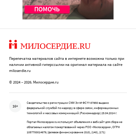
Перепечатка материалов сайта в интернете возможна только при
наличии активной гиперссылки на оригинал материала на сайте
miloserdie.ru
© 2024 – 2026. Милосердие.ru
Свидетельство о регистрации СМИ Эл № ФС77-57850 выдано
16+
федеральной службой по надзору в сфере связи, информационных
технологий и массовых коммуникаций (Роскомнадзор) 25.04.2014 г.
Портал Милосердие.ru использует объявления и веб-сайт для сбора не
облагаемых налогом пожертвований через РОО «Милосердие», ОГРН
1057700014679, Целевое финансирование (010), (140), (171)