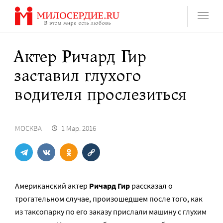
Перейти
к
содержанию
Актер Ричард Гир
заставил глухого
водителя прослезиться
МОСКВА
1 Мар. 2016
Американский актер
Ричард Гир
рассказал о
трогательном случае, произошедшем после того, как
из таксопарку по его заказу прислали машину с глухим