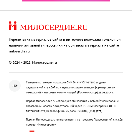
Перепечатка материалов сайта в интернете возможна только при
наличии активной гиперссылки на оригинал материала на сайте
miloserdie.ru
© 2024 – 2026. Милосердие.ru
Свидетельство о регистрации СМИ Эл № ФС77-57850 выдано
16+
федеральной службой по надзору в сфере связи, информационных
технологий и массовых коммуникаций (Роскомнадзор) 25.04.2014 г.
Портал Милосердие.ru использует объявления и веб-сайт для сбора не
облагаемых налогом пожертвований через РОО «Милосердие», ОГРН
1057700014679, Целевое финансирование (010), (140), (171)
Портал Милосердие.ru является одним из проектов Православной службы
помощи «Милосердие»