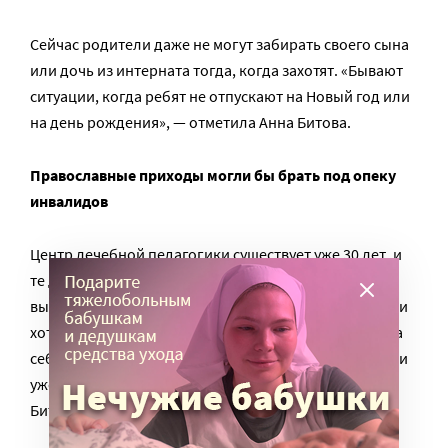
Сейчас родители даже не могут забирать своего сына
или дочь из интерната тогда, когда захотят. «Бывают
ситуации, когда ребят не отпускают на Новый год или
на день рождения», — отметила Анна Битова.
Православные приходы могли бы брать под опеку
инвалидов
Центр лечебной педагогики существует уже 30 лет, и
те дети, которые посещали его в самом начале, уже
выросли. Их родители стали пожилыми людьми. Они
хотели бы создать организацию, которая возьмет на
себя функции опекуна их детей, когда сами родители
уже не смогут заботиться о них, рассказала Анна
Битова.