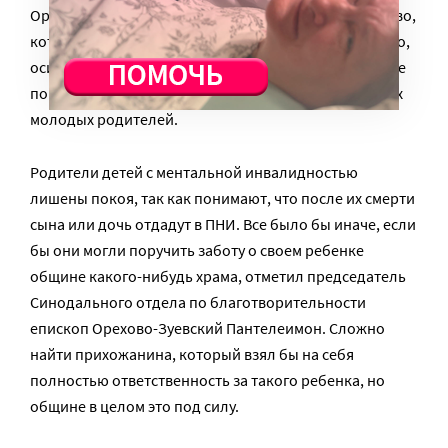
Организация мыслится как родительское сообщество,
которое будет поддерживать выросших и, возможно,
осиротевших инвалидов. А в будущем точно такая же
помощь будет оказана взрослым детям сегодняшних
молодых родителей.
Родители детей с ментальной инвалидностью
лишены покоя, так как понимают, что после их смерти
сына или дочь отдадут в ПНИ. Все было бы иначе, если
бы они могли поручить заботу о своем ребенке
общине какого-нибудь храма, отметил председатель
Синодального отдела по благотворительности
епископ Орехово-Зуевский Пантелеимон. Сложно
найти прихожанина, который взял бы на себя
полностью ответственность за такого ребенка, но
общине в целом это под силу.