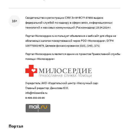
Свидетельство о регистрации СМИ Эл № ФС77-57850 выдано
16+
федеральной службой по надзору в сфере связи, информационных
технологий и массовых коммуникаций (Роскомнадзор) 25.04.2014 г.
Портал Милосердие.ru использует объявления и веб-сайт для сбора не
облагаемых налогом пожертвований через РОО «Милосердие», ОГРН
1057700014679, Целевое финансирование (010), (140), (171)
Портал Милосердие.ru является одним из проектов Православной службы
помощи «Милосердие»
Учредитель: АНО «Издательский центр «Нескучный сад»
Главный редактор: Данилова Ю.К.
info@miloserdie.ru
8-499-350-05-95
Портал