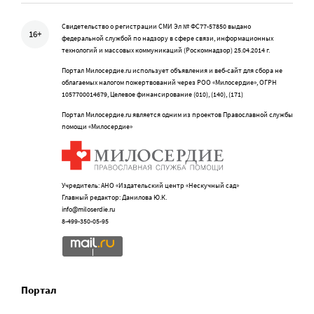
Свидетельство о регистрации СМИ Эл № ФС77-57850 выдано
16+
федеральной службой по надзору в сфере связи, информационных
технологий и массовых коммуникаций (Роскомнадзор) 25.04.2014 г.
Портал Милосердие.ru использует объявления и веб-сайт для сбора не
облагаемых налогом пожертвований через РОО «Милосердие», ОГРН
1057700014679, Целевое финансирование (010), (140), (171)
Портал Милосердие.ru является одним из проектов Православной службы
помощи «Милосердие»
Учредитель: АНО «Издательский центр «Нескучный сад»
Главный редактор: Данилова Ю.К.
info@miloserdie.ru
8-499-350-05-95
Портал