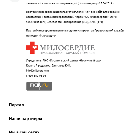
технологий и массовых коммуникаций (Роскомнадзор) 25.04.2014 г.
Портал Милосердие.ru использует объявления и веб-сайт для сбора не
облагаемых налогом пожертвований через РОО «Милосердие», ОГРН
1057700014679, Целевое финансирование (010), (140), (171)
Портал Милосердие.ru является одним из проектов Православной службы
помощи «Милосердие»
Учредитель: АНО «Издательский центр «Нескучный сад»
Главный редактор: Данилова Ю.К.
info@miloserdie.ru
8-499-350-05-95
Портал
Наши партнеры
Мы в соц.сетях