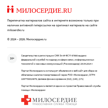
Перепечатка материалов сайта в интернете возможна только при
наличии активной гиперссылки на оригинал материала на сайте
miloserdie.ru
© 2024 – 2026. Милосердие.ru
Свидетельство о регистрации СМИ Эл № ФС77-57850 выдано
16+
федеральной службой по надзору в сфере связи, информационных
технологий и массовых коммуникаций (Роскомнадзор) 25.04.2014 г.
Портал Милосердие.ru использует объявления и веб-сайт для сбора не
облагаемых налогом пожертвований через РОО «Милосердие», ОГРН
1057700014679, Целевое финансирование (010), (140), (171)
Портал Милосердие.ru является одним из проектов Православной службы
помощи «Милосердие»