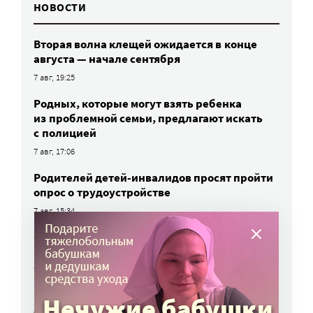
НОВОСТИ
Вторая волна клещей ожидается в конце
августа — начале сентября
7 авг, 19:25
Родных, которые могут взять ребенка
из проблемной семьи, предлагают искать
с полицией
7 авг, 17:06
Родителей детей-инвалидов просят пройти
опрос о трудоустройстве
7 авг, 15:34
«Энхерту» от рака груди включили
в перечень жизненно важных препаратов
7 авг, 15:15
НКО часто рискуют нарушить закон
о персональных данных. Как этого