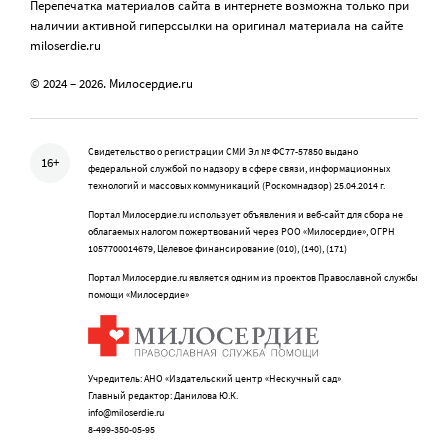
Перепечатка материалов сайта в интернете возможна только при
наличии активной гиперссылки на оригинал материала на сайте
miloserdie.ru
© 2024 – 2026. Милосердие.ru
Свидетельство о регистрации СМИ Эл № ФС77-57850 выдано
16+
федеральной службой по надзору в сфере связи, информационных
технологий и массовых коммуникаций (Роскомнадзор) 25.04.2014 г.
Портал Милосердие.ru использует объявления и веб-сайт для сбора не
облагаемых налогом пожертвований через РОО «Милосердие», ОГРН
1057700014679, Целевое финансирование (010), (140), (171)
Портал Милосердие.ru является одним из проектов Православной службы
помощи «Милосердие»
Учредитель: АНО «Издательский центр «Нескучный сад»
Главный редактор: Данилова Ю.К.
info@miloserdie.ru
8-499-350-05-95