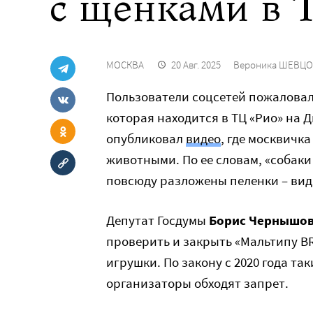
с щенками в 
МОСКВА
20 Авг. 2025
Вероника ШЕВЦ
Пользователи соцсетей пожаловал
которая находится в ТЦ «Рио» на 
опубликовал
видео
, где москвичк
животными. По ее словам, «собаки 
повсюду разложены пеленки – вид
Депутат Госдумы
Борис Чернышо
проверить и закрыть «Мальтипу BR
игрушки. По закону с 2020 года т
организаторы обходят запрет.