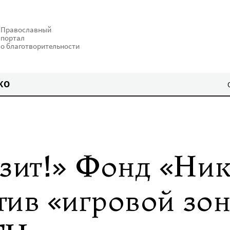
Православный
портал
о благотворительности
КО
изит!» Фонд «Ник
тив «игровой зо