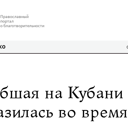
Православный
портал
о благотворительности
КО
ибшая на Кубани 
азилась во время