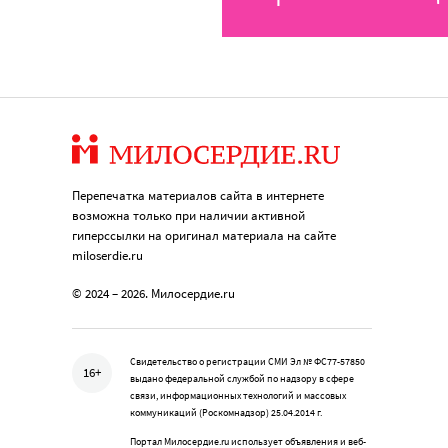
Перепечатка материалов сайта в интернете
возможна только при наличии активной
гиперссылки на оригинал материала на сайте
miloserdie.ru
© 2024 – 2026. Милосердие.ru
Свидетельство о регистрации СМИ Эл № ФС77-57850
16+
выдано федеральной службой по надзору в сфере
связи, информационных технологий и массовых
коммуникаций (Роскомнадзор) 25.04.2014 г.
Портал Милосердие.ru использует объявления и веб-