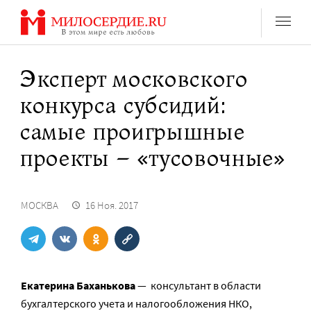
Перейти
к
содержанию
Эксперт московского
конкурса субсидий:
самые проигрышные
проекты – «тусовочные»
МОСКВА
16 Ноя. 2017
Екатерина Баханькова
— консультант в области
бухгалтерского учета и налогообложения НКО,