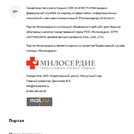
Свидетельство о регистрации СМИ Эл № ФС77-57850 выдано
16+
федеральной службой по надзору в сфере связи, информационных
технологий и массовых коммуникаций (Роскомнадзор) 25.04.2014 г.
Портал Милосердие.ru использует объявления и веб-сайт для сбора не
облагаемых налогом пожертвований через РОО «Милосердие», ОГРН
1057700014679, Целевое финансирование (010), (140), (171)
Портал Милосердие.ru является одним из проектов Православной службы
помощи «Милосердие»
Учредитель: АНО «Издательский центр «Нескучный сад»
Главный редактор: Данилова Ю.К.
info@miloserdie.ru
8-499-350-05-95
Портал