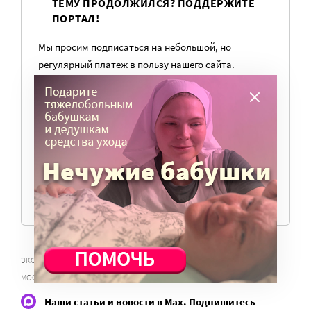
ТЕМУ ПРОДОЛЖИЛСЯ? ПОДДЕРЖИТЕ
ПОРТАЛ!
Мы просим подписаться на небольшой, но
регулярный платеж в пользу нашего сайта.
Милосердие.ru работает благодаря добровольным
пожертвованиям наших читателей. На
командировки, съемки, зарплаты редакторов,
журналистов и техническую поддержку сайта
нужны средства.
ПОМОЧЬ ПОРТАЛУ
,
ЭКСПЕРТЫ ПО БЛАГОТВОРИТЕЛЬНОСТИ
КОНКУРС СУБСИДИЙ КОС
МОСКВЫ ДЛЯ НКО 2017
Наши статьи и новости в Max. Подпишитесь