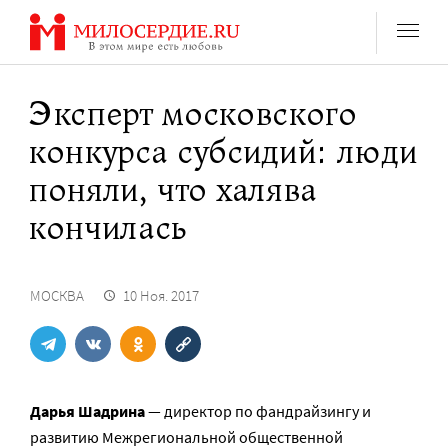
Перейти
к
содержанию
Эксперт московского
конкурса субсидий: люди
поняли, что халява
кончилась
МОСКВА
10 Ноя. 2017
Дарья Шадрина
— директор по фандрайзингу и
развитию Межрегиональной общественной