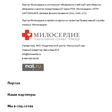
Портал Милосердие.ru использует объявления и веб-сайт для сбора не
облагаемых налогом пожертвований через РОО «Милосердие», ОГРН
1057700014679, Целевое финансирование (010), (140), (171)
Портал Милосердие.ru является одним из проектов Православной службы
помощи «Милосердие»
Учредитель: АНО «Издательский центр «Нескучный сад»
Главный редактор: Данилова Ю.К.
info@miloserdie.ru
8-499-350-05-95
Портал
Наши партнеры
Мы в соц.сетях