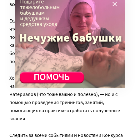
все их проекты относятся к выбранной ими области.
Если говорить о новых инициативах, то здесь видно,
что больше внимания уделяется, к примеру, помощи
пожилым людям; обучению населения действиям в
каких-то сложных ситуациях, допустим – уходу за
больными в семьях; разным видам юридической и
потребительской грамотности; самообразованию.
Хорошо виден тренд на распространение знаний и
навыков с помощью не только издания печатных
материалов (что тоже важно и полезно), — но и с
помощью проведения тренингов, занятий,
помогающих на практике отработать полученные
знания.
Следить за всеми событиями и новостями Конкурса