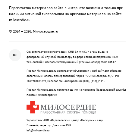
Перепечатка материалов сайта в интернете возможна только при
наличии активной гиперссылки на оригинал материала на сайте
miloserdie.ru
© 2024 – 2026. Милосердие.ru
Свидетельство о регистрации СМИ Эл № ФС77-57850 выдано
16+
федеральной службой по надзору в сфере связи, информационных
технологий и массовых коммуникаций (Роскомнадзор) 25.04.2014 г.
Портал Милосердие.ru использует объявления и веб-сайт для сбора не
облагаемых налогом пожертвований через РОО «Милосердие», ОГРН
1057700014679, Целевое финансирование (010), (140), (171)
Портал Милосердие.ru является одним из проектов Православной службы
помощи «Милосердие»
Учредитель: АНО «Издательский центр «Нескучный сад»
Главный редактор: Данилова Ю.К.
info@miloserdie.ru