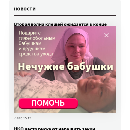
НОВОСТИ
Вторая волна клещей ожидается в конце
августа — начале сентября
7 авг, 19:25
Родных, которые могут взять ребенка
из проблемной семьи, предлагают искать
с полицией
7 авг, 17:06
Родителей детей-инвалидов просят пройти
опрос о трудоустройстве
7 авг, 15:34
«Энхерту» от рака груди включили
в перечень жизненно важных препаратов
7 авг, 15:15
НКО часто рискуют нарушить закон