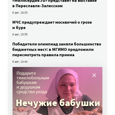
«Милосердие.ru» представят на выставке
в Переславле-Залесском
6 авг, 16:03
МЧС предупреждает москвичей о грозе
и буре
6 авг, 15:55
Победители олимпиад заняли большинство
бюджетных мест: в МГИМО предложили
пересмотреть правила приема
6 авг, 14:44
Улучшить питание заключенных намерен
Минюст
6 авг, 13:19
Обязать самозанятых платить пенсионные
взносы предлагают профсоюзы
6 авг, 10:51