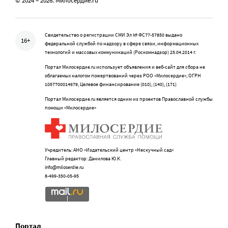
© 2024 – 2026. Милосердие.ru
Свидетельство о регистрации СМИ Эл № ФС77-57850 выдано
16+
федеральной службой по надзору в сфере связи, информационных
технологий и массовых коммуникаций (Роскомнадзор) 25.04.2014 г.
Портал Милосердие.ru использует объявления и веб-сайт для сбора не
облагаемых налогом пожертвований через РОО «Милосердие», ОГРН
1057700014679, Целевое финансирование (010), (140), (171)
Портал Милосердие.ru является одним из проектов Православной службы
помощи «Милосердие»
Учредитель: АНО «Издательский центр «Нескучный сад»
Главный редактор: Данилова Ю.К.
info@miloserdie.ru
8-499-350-05-95
Портал