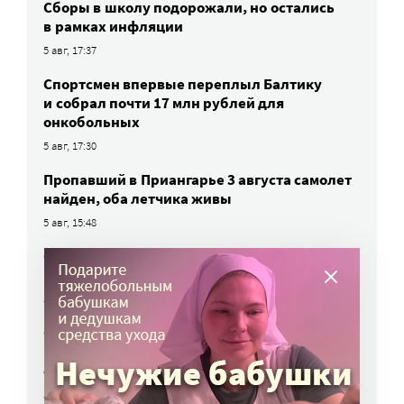
Сборы в школу подорожали, но остались
в рамках инфляции
5 авг, 17:37
Спортсмен впервые переплыл Балтику
и собрал почти 17 млн рублей для
онкобольных
5 авг, 17:30
Пропавший в Приангарье 3 августа самолет
найден, оба летчика живы
5 авг, 15:48
Семьи погибших на СВО не исключат
из очереди на квартиру
5 авг, 15:28
Открыта горячая линия для тех, кто
не может дозвониться до близких,
отдыхающих в Архипо-Осиповке
5 авг, 14:32