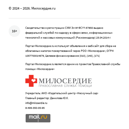
© 2024 – 2026. Милосердие.ru
Свидетельство о регистрации СМИ Эл № ФС77-57850 выдано
16+
федеральной службой по надзору в сфере связи, информационных
технологий и массовых коммуникаций (Роскомнадзор) 25.04.2014 г.
Портал Милосердие.ru использует объявления и веб-сайт для сбора не
облагаемых налогом пожертвований через РОО «Милосердие», ОГРН
1057700014679, Целевое финансирование (010), (140), (171)
Портал Милосердие.ru является одним из проектов Православной службы
помощи «Милосердие»
Учредитель: АНО «Издательский центр «Нескучный сад»
Главный редактор: Данилова Ю.К.
info@miloserdie.ru
8-499-350-05-95