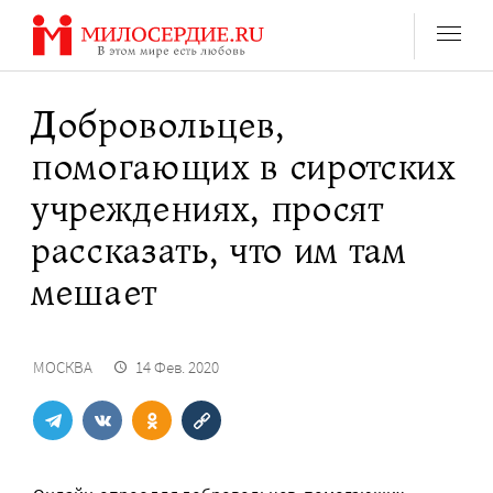
Перейти
к
содержанию
Добровольцев,
помогающих в сиротских
учреждениях, просят
рассказать, что им там
мешает
МОСКВА
14 Фев. 2020