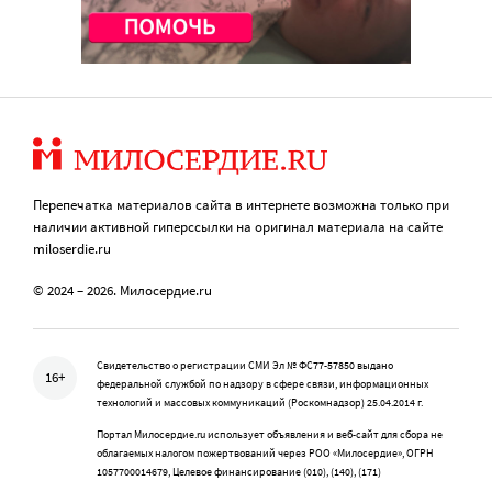
Перепечатка материалов сайта в интернете возможна только при
наличии активной гиперссылки на оригинал материала на сайте
miloserdie.ru
© 2024 – 2026. Милосердие.ru
Свидетельство о регистрации СМИ Эл № ФС77-57850 выдано
16+
федеральной службой по надзору в сфере связи, информационных
технологий и массовых коммуникаций (Роскомнадзор) 25.04.2014 г.
Портал Милосердие.ru использует объявления и веб-сайт для сбора не
облагаемых налогом пожертвований через РОО «Милосердие», ОГРН
1057700014679, Целевое финансирование (010), (140), (171)