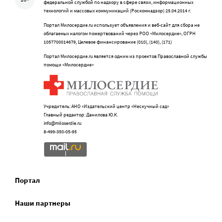
федеральной службой по надзору в сфере связи, информационных
технологий и массовых коммуникаций (Роскомнадзор) 25.04.2014 г.
Портал Милосердие.ru использует объявления и веб-сайт для сбора не
облагаемых налогом пожертвований через РОО «Милосердие», ОГРН
1057700014679, Целевое финансирование (010), (140), (171)
Портал Милосердие.ru является одним из проектов Православной службы
помощи «Милосердие»
Учредитель: АНО «Издательский центр «Нескучный сад»
Главный редактор: Данилова Ю.К.
info@miloserdie.ru
8-499-350-05-95
Портал
Наши партнеры