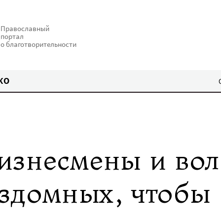
Православный
портал
о благотворительности
КО
изнесмены и во
здомных, чтобы