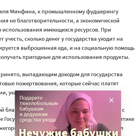
теля Минфина, к промышленному фудшерингу
ния не благотворительности, а экономической
о использования имеющихся ресурсов. При
 учесть, сколько денег у государства уходит на
зируется выброшенная еда, и на социальную помощь
олучать пригодные для использования продукты.
принято, выпадающим доходом для государства
ктовые пожертвования, которые сейчас платят
и, указали участники встречи.
й благотворительности планируется обсудить с
е Государственного совета по социальной политике
ижегородской области
Глеба Никитина
, сообщил