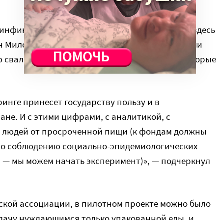
нфина: государство должно увидеть. есть ли здесь
 Милосердию.ru. — И если есть, сопоставимы ли
ю свалок, на социальную поддержку людей, которые
инге принесет государству пользу и в
ане. И с этими цифрами, с аналитикой, с
ь людей от просроченной пищи (к фондам должны
 по соблюдению социально-эпидемиологических
) — мы можем начать эксперимент)», — подчеркнул
ской ассоциации, в пилотном проекте можно было
едачу нуждающимся только упакованной еды, и