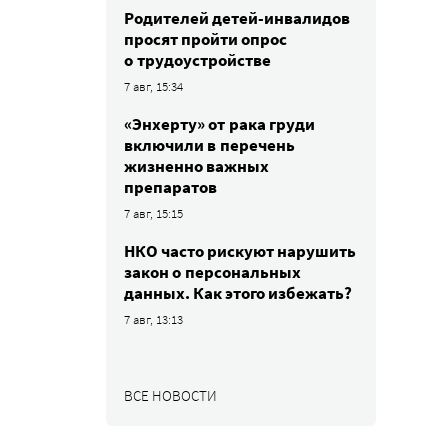
Родителей детей-инвалидов
просят пройти опрос
о трудоустройстве
7 авг, 15:34
«Энхерту» от рака груди
включили в перечень
жизненно важных
препаратов
7 авг, 15:15
НКО часто рискуют нарушить
закон о персональных
данных. Как этого избежать?
7 авг, 13:13
ВСЕ НОВОСТИ