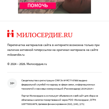
Перепечатка материалов сайта в интернете возможна только при
наличии активной гиперссылки на оригинал материала на сайте
miloserdie.ru
© 2024 – 2026. Милосердие.ru
Свидетельство о регистрации СМИ Эл № ФС77-57850 выдано
16+
федеральной службой по надзору в сфере связи, информационных
технологий и массовых коммуникаций (Роскомнадзор) 25.04.2014 г.
Портал Милосердие.ru использует объявления и веб-сайт для сбора не
облагаемых налогом пожертвований через РОО «Милосердие», ОГРН
1057700014679, Целевое финансирование (010), (140), (171)