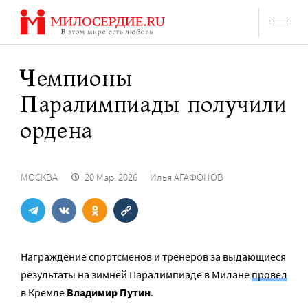
Перейти
к
содержанию
Чемпионы
Паралимпиады получили
ордена
МОСКВА
20 Мар. 2026
Илья АГАФОНОВ
Награждение спортсменов и тренеров за выдающиеся
результаты на зимней Паралимпиаде в Милане
провел
в Кремле
Владимир Путин
.