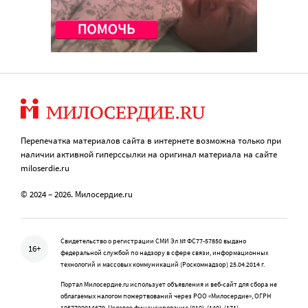
Перепечатка материалов сайта в интернете возможна только при
наличии активной гиперссылки на оригинал материала на сайте
miloserdie.ru
© 2024 – 2026. Милосердие.ru
Свидетельство о регистрации СМИ Эл № ФС77-57850 выдано
16+
федеральной службой по надзору в сфере связи, информационных
технологий и массовых коммуникаций (Роскомнадзор) 25.04.2014 г.
Портал Милосердие.ru использует объявления и веб-сайт для сбора не
облагаемых налогом пожертвований через РОО «Милосердие», ОГРН
1057700014679, Целевое финансирование (010), (140), (171)