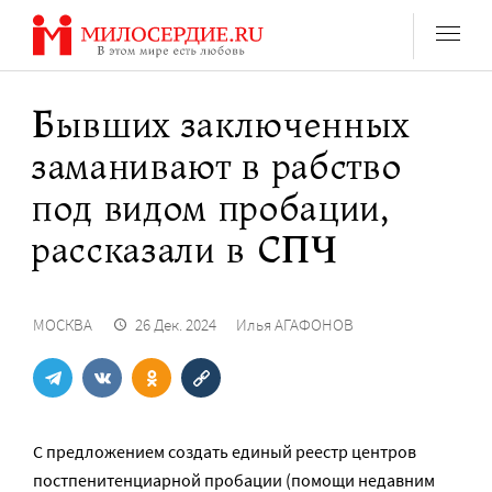
Перейти
к
содержанию
Бывших заключенных
заманивают в рабство
под видом пробации,
рассказали в СПЧ
МОСКВА
26 Дек. 2024
Илья АГАФОНОВ
С предложением создать единый реестр центров
постпенитенциарной пробации (помощи недавним