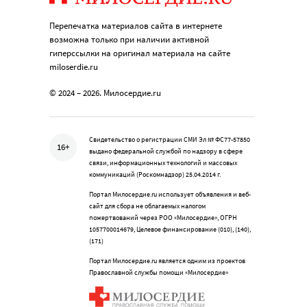
Перепечатка материалов сайта в интернете
возможна только при наличии активной
гиперссылки на оригинал материала на сайте
miloserdie.ru
© 2024 – 2026. Милосердие.ru
Свидетельство о регистрации СМИ Эл № ФС77-57850
16+
выдано федеральной службой по надзору в сфере
связи, информационных технологий и массовых
коммуникаций (Роскомнадзор) 25.04.2014 г.
Портал Милосердие.ru использует объявления и веб-
сайт для сбора не облагаемых налогом
пожертвований через РОО «Милосердие», ОГРН
1057700014679, Целевое финансирование (010), (140),
(171)
Портал Милосердие.ru является одним из проектов
Православной службы помощи «Милосердие»