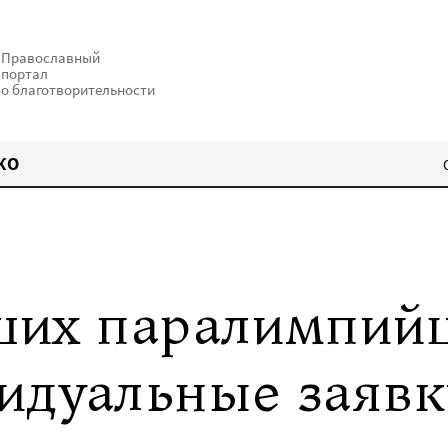
Православный
портал
о благотворительности
КО
ших паралимпий
идуальные заявк