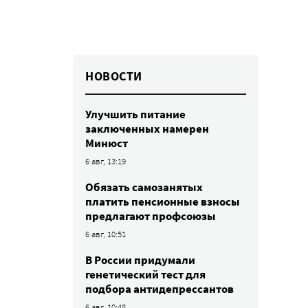
НОВОСТИ
Улучшить питание
заключенных намерен
Минюст
6 авг, 13:19
Обязать самозанятых
платить пенсионные взносы
предлагают профсоюзы
6 авг, 10:51
В России придумали
генетический тест для
подбора антидепрессантов
6 авг, 10:48