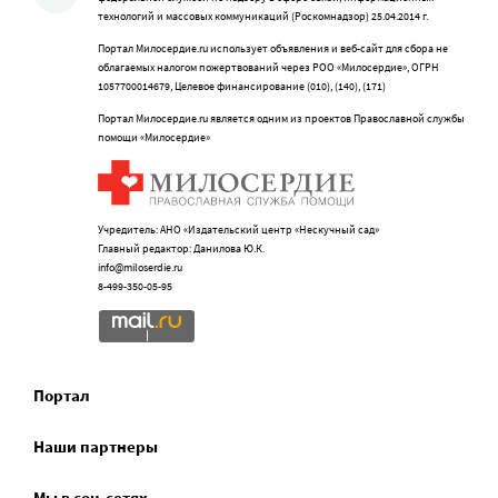
технологий и массовых коммуникаций (Роскомнадзор) 25.04.2014 г.
Портал Милосердие.ru использует объявления и веб-сайт для сбора не
облагаемых налогом пожертвований через РОО «Милосердие», ОГРН
1057700014679, Целевое финансирование (010), (140), (171)
Портал Милосердие.ru является одним из проектов Православной службы
помощи «Милосердие»
Учредитель: АНО «Издательский центр «Нескучный сад»
Главный редактор: Данилова Ю.К.
info@miloserdie.ru
8-499-350-05-95
Портал
Наши партнеры
Мы в соц.сетях