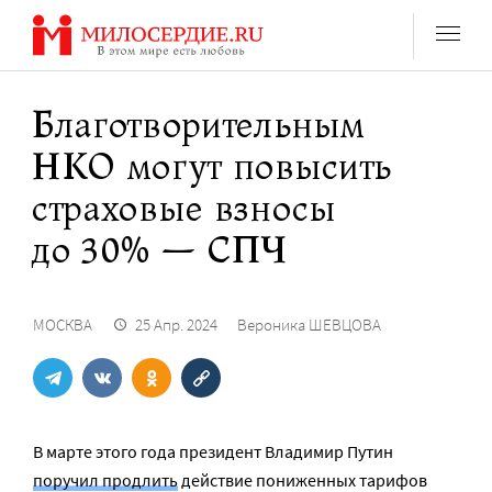
Перейти
к
содержанию
Благотворительным
НКО могут повысить
страховые взносы
до 30% — СПЧ
МОСКВА
25 Апр. 2024
Вероника ШЕВЦОВА
В марте этого года президент Владимир Путин
поручил продлить
действие пониженных тарифов