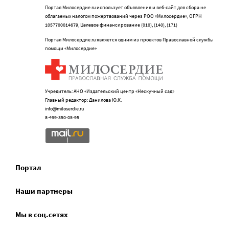
Портал Милосердие.ru использует объявления и веб-сайт для сбора не
облагаемых налогом пожертвований через РОО «Милосердие», ОГРН
1057700014679, Целевое финансирование (010), (140), (171)
Портал Милосердие.ru является одним из проектов Православной службы
помощи «Милосердие»
Учредитель: АНО «Издательский центр «Нескучный сад»
Главный редактор: Данилова Ю.К.
info@miloserdie.ru
8-499-350-05-95
Портал
Наши партнеры
Мы в соц.сетях