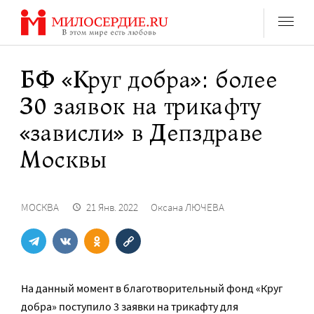
Перейти
к
содержанию
БФ «Круг добра»: более
З0 заявок на трикафту
«зависли» в Депздраве
Москвы
МОСКВА
21 Янв. 2022
Оксана ЛЮЧЕВА
На данный момент в благотворительный фонд «Круг
добра» поступило 3 заявки на трикафту для