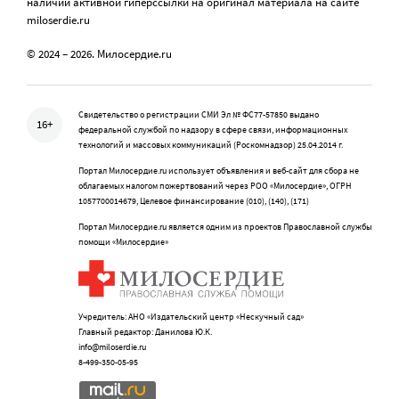
наличии активной гиперссылки на оригинал материала на сайте
miloserdie.ru
© 2024 – 2026. Милосердие.ru
Свидетельство о регистрации СМИ Эл № ФС77-57850 выдано
16+
федеральной службой по надзору в сфере связи, информационных
технологий и массовых коммуникаций (Роскомнадзор) 25.04.2014 г.
Портал Милосердие.ru использует объявления и веб-сайт для сбора не
облагаемых налогом пожертвований через РОО «Милосердие», ОГРН
1057700014679, Целевое финансирование (010), (140), (171)
Портал Милосердие.ru является одним из проектов Православной службы
помощи «Милосердие»
Учредитель: АНО «Издательский центр «Нескучный сад»
Главный редактор: Данилова Ю.К.
info@miloserdie.ru
8-499-350-05-95