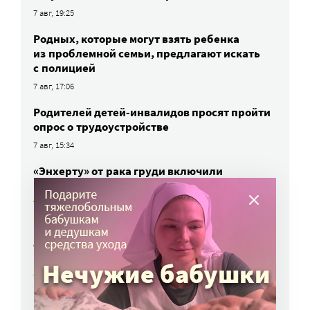
7 авг, 19:25
Родных, которые могут взять ребенка
из проблемной семьи, предлагают искать
с полицией
7 авг, 17:06
Родителей детей-инвалидов просят пройти
опрос о трудоустройстве
7 авг, 15:34
«Энхерту» от рака груди включили
в перечень жизненно важных препаратов
7 авг, 15:15
НКО часто рискуют нарушить закон
о персональных данных. Как этого
избежать?
7 авг, 13:13