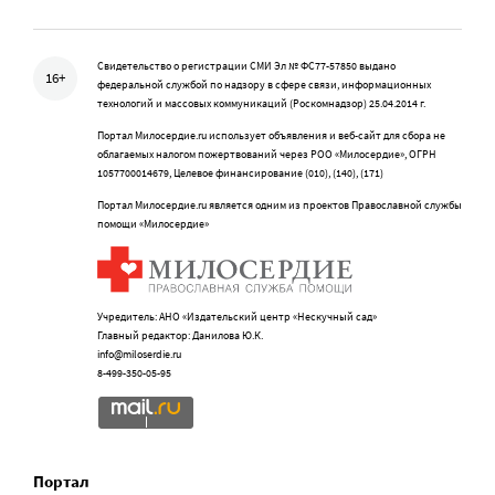
Свидетельство о регистрации СМИ Эл № ФС77-57850 выдано
16+
федеральной службой по надзору в сфере связи, информационных
технологий и массовых коммуникаций (Роскомнадзор) 25.04.2014 г.
Портал Милосердие.ru использует объявления и веб-сайт для сбора не
облагаемых налогом пожертвований через РОО «Милосердие», ОГРН
1057700014679, Целевое финансирование (010), (140), (171)
Портал Милосердие.ru является одним из проектов Православной службы
помощи «Милосердие»
Учредитель: АНО «Издательский центр «Нескучный сад»
Главный редактор: Данилова Ю.К.
info@miloserdie.ru
8-499-350-05-95
Портал