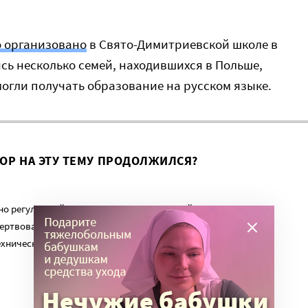
 организовано
в Свято-Димитриевской школе в
лись несколько семей, находившихся в Польше,
 могли получать образование на русском языке.
ВОР НА ЭТУ ТЕМУ ПРОДОЛЖИЛСЯ?
о регулярный платеж в пользу нашего сайта. Милосердие.ru
ертвованиям наших читателей. На командировки, съемки,
ехническую поддержку сайта нужны средства.