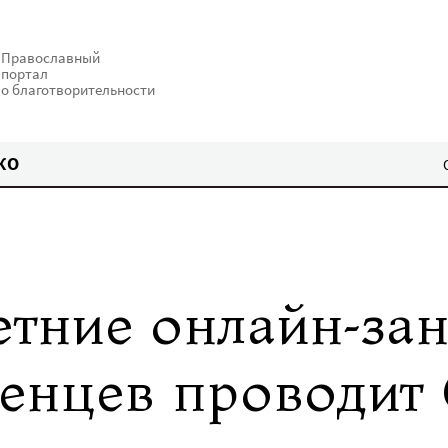
Православный
портал
о благотворительности
КО
етние онлайн-зан
женцев проводит 