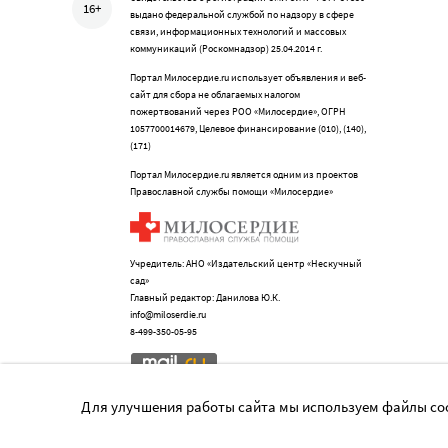
16+
выдано федеральной службой по надзору в сфере
связи, информационных технологий и массовых
коммуникаций (Роскомнадзор) 25.04.2014 г.
Портал Милосердие.ru использует объявления и веб-
сайт для сбора не облагаемых налогом
пожертвований через РОО «Милосердие», ОГРН
1057700014679, Целевое финансирование (010), (140),
(171)
Портал Милосердие.ru является одним из проектов
Православной службы помощи «Милосердие»
Учредитель: АНО «Издательский центр «Нескучный
сад»
Главный редактор: Данилова Ю.К.
info@miloserdie.ru
8-499-350-05-95
Для улучшения работы сайта мы используем файлы coo