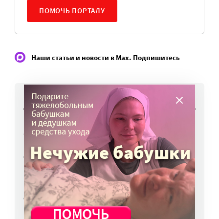
ПОМОЧЬ ПОРТАЛУ
Наши статьи и новости в Max. Подпишитесь
НОВОСТИ
Работы фотографов портала
«Милосердие.ru» представят на выставке
в Переславле-Залесском
6 авг, 16:03
МЧС предупреждает москвичей о грозе
и буре
6 авг, 15:55
Победители олимпиад заняли большинство