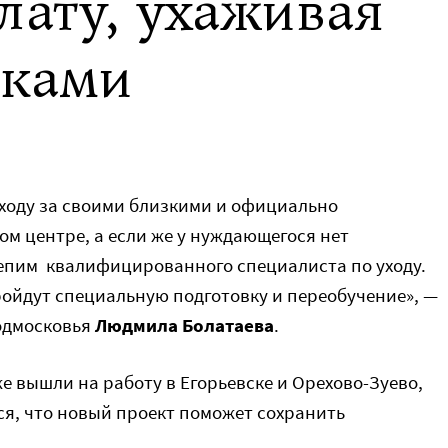
лату, ухаживая
иками
уходу за своими близкими и официально
м центре, а если же у нуждающегося нет
репим квалифицированного специалиста по уходу.
ройдут специальную подготовку и переобучение», —
одмосковья
Людмила Болатаева
.
е вышли на работу в Егорьевске и Орехово-Зуево,
ся, что новый проект поможет сохранить