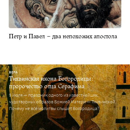
Петр и Павел – два непохожих апостола
ВЕРА
Тихвинская икона Богородицы:
пророчество отца Серафима
9 июля — праздник одного из известнейших
чудотворных образов Божией Матери — Тихвинской.
Почему не все молитвы слышит Богородица?