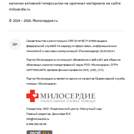
наличии активной гиперссылки на оригинал материала на сайте
miloserdie.ru
© 2024 – 2026. Милосердие.ru
Свидетельство о регистрации СМИ Эл № ФС77-57850 выдано
16+
федеральной службой по надзору в сфере связи, информационных
технологий и массовых коммуникаций (Роскомнадзор) 25.04.2014 г.
Портал Милосердие.ru использует объявления и веб-сайт для сбора не
облагаемых налогом пожертвований через РОО «Милосердие», ОГРН
1057700014679, Целевое финансирование (010), (140), (171)
Портал Милосердие.ru является одним из проектов Православной службы
помощи «Милосердие»
Учредитель: АНО «Издательский центр «Нескучный сад»
Главный редактор: Данилова Ю.К.
info@miloserdie.ru
8-499-350-05-95