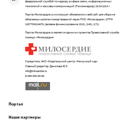
федеральной службой по надзору в сфере связи, информационных
технологий и массовых коммуникаций (Роскомнадзор) 25.04.2014 г.
Портал Милосердие.ru использует объявления и веб-сайт для сбора не
облагаемых налогом пожертвований через РОО «Милосердие», ОГРН
1057700014679, Целевое финансирование (010), (140), (171)
Портал Милосердие.ru является одним из проектов Православной службы
помощи «Милосердие»
Учредитель: АНО «Издательский центр «Нескучный сад»
Главный редактор: Данилова Ю.К.
info@miloserdie.ru
8-499-350-05-95
Портал
Наши партнеры