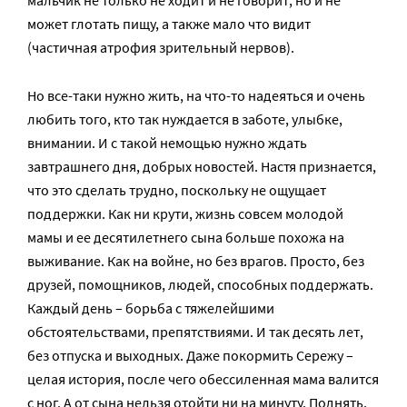
мальчик не только не ходит и не говорит, но и не
может глотать пищу, а также мало что видит
(частичная атрофия зрительный нервов).
Но все-таки нужно жить, на что-то надеяться и очень
любить того, кто так нуждается в заботе, улыбке,
внимании. И с такой немощью нужно ждать
завтрашнего дня, добрых новостей. Настя признается,
что это сделать трудно, поскольку не ощущает
поддержки. Как ни крути, жизнь совсем молодой
мамы и ее десятилетнего сына больше похожа на
выживание. Как на войне, но без врагов. Просто, без
друзей, помощников, людей, способных поддержать.
Каждый день – борьба с тяжелейшими
обстоятельствами, препятствиями. И так десять лет,
без отпуска и выходных. Даже покормить Сережу –
целая история, после чего обессиленная мама валится
с ног. А от сына нельзя отойти ни на минуту. Поднять,