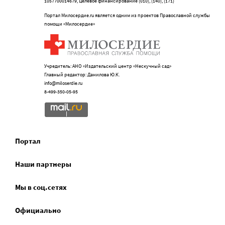
1057700014679, Целевое финансирование (010), (140), (171)
Портал Милосердие.ru является одним из проектов Православной службы
помощи «Милосердие»
Учредитель: АНО «Издательский центр «Нескучный сад»
Главный редактор: Данилова Ю.К.
info@miloserdie.ru
8-499-350-05-95
Портал
Наши партнеры
Мы в соц.сетях
Официально