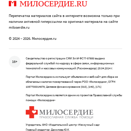
Перепечатка материалов сайта в интернете возможна только при
наличии активной гиперссылки на оригинал материала на сайте
miloserdie.ru
© 2024 – 2026. Милосердие.ru
Свидетельство о регистрации СМИ Эл № ФС77-57850 выдано
16+
федеральной службой по надзору в сфере связи, информационных
технологий и массовых коммуникаций (Роскомнадзор) 25.04.2014 г.
Портал Милосердие.ru использует объявления и веб-сайт для сбора не
облагаемых налогом пожертвований через РОО «Милосердие», ОГРН
1057700014679, Целевое финансирование (010), (140), (171)
Портал Милосердие.ru является одним из проектов Православной службы
помощи «Милосердие»
Учредитель: АНО «Издательский центр «Нескучный сад»
Главный редактор: Данилова Ю.К.