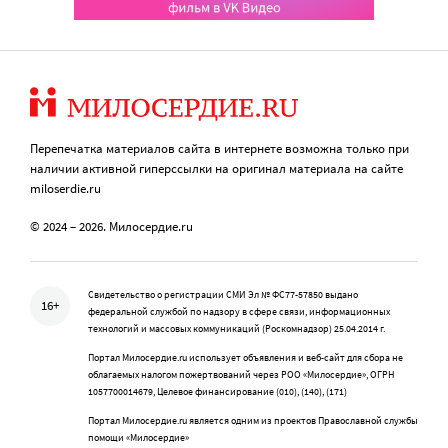
Перепечатка материалов сайта в интернете возможна только при
наличии активной гиперссылки на оригинал материала на сайте
miloserdie.ru
© 2024 – 2026. Милосердие.ru
Свидетельство о регистрации СМИ Эл № ФС77-57850 выдано
16+
федеральной службой по надзору в сфере связи, информационных
технологий и массовых коммуникаций (Роскомнадзор) 25.04.2014 г.
Портал Милосердие.ru использует объявления и веб-сайт для сбора не
облагаемых налогом пожертвований через РОО «Милосердие», ОГРН
1057700014679, Целевое финансирование (010), (140), (171)
Портал Милосердие.ru является одним из проектов Православной службы
помощи «Милосердие»