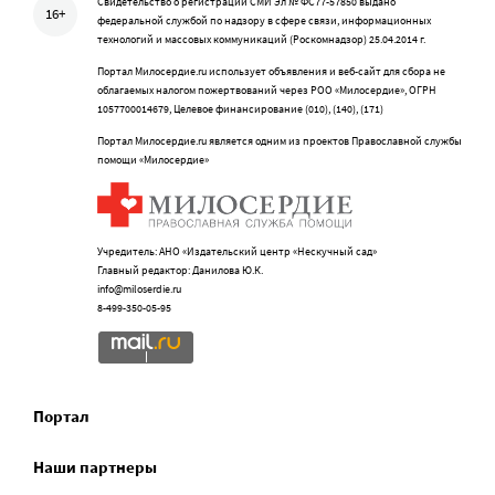
Свидетельство о регистрации СМИ Эл № ФС77-57850 выдано
16+
федеральной службой по надзору в сфере связи, информационных
технологий и массовых коммуникаций (Роскомнадзор) 25.04.2014 г.
Портал Милосердие.ru использует объявления и веб-сайт для сбора не
облагаемых налогом пожертвований через РОО «Милосердие», ОГРН
1057700014679, Целевое финансирование (010), (140), (171)
Портал Милосердие.ru является одним из проектов Православной службы
помощи «Милосердие»
Учредитель: АНО «Издательский центр «Нескучный сад»
Главный редактор: Данилова Ю.К.
info@miloserdie.ru
8-499-350-05-95
Портал
Наши партнеры