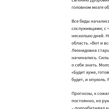
головном мозге о
Все беды началис
сослуживцами; с 
несколько дней. 
область. «Вот и в
Леонидовна старш
начинались. Силь
о себе знать. Мол
«Будет хуже, гото
будет, и опухоль.
Прогнозы, к сожа
постоянно, но рук
– подрабатывал ка