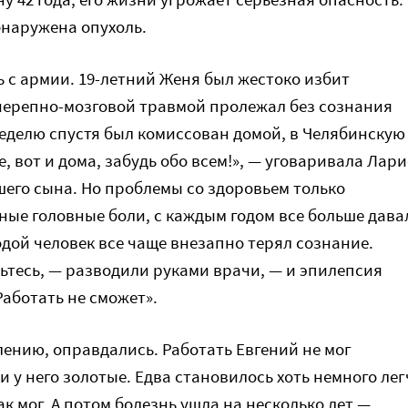
бнаружена опухоль.
ь с армии. 19-летний Женя был жестоко избит
черепно-мозговой травмой пролежал без сознания
Неделю спустя был комиссован домой, в Челябинскую
се, вот и дома, забудь обо всем!», — уговаривала Лар
его сына. Но проблемы со здоровьем только
ные головные боли, с каждым годом все больше дава
одой человек все чаще внезапно терял сознание.
вьтесь, — разводили руками врачи, — и эпилепсия
 Работать не сможет».
лению, оправдались. Работать Евгений не мог
и у него золотые. Едва становилось хоть немного лег
к мог. А потом болезнь ушла на несколько лет —