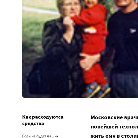
Как расходуются
Московские врачи
средства
новейшей технол
жить ему в столи
Если не будет ваших