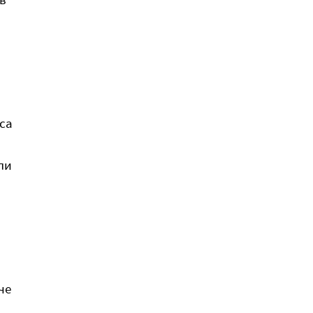
иса
ли
че