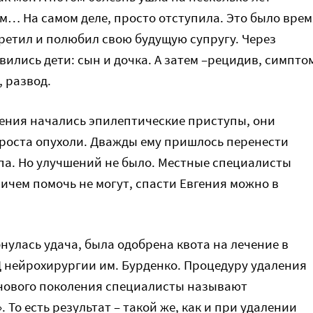
м… На самом деле, просто отступила. Это было врем
третил и полюбил свою будущую супругу. Через
вились дети: сын и дочка. А затем –рецидив, симпт
 развод.
вгения начались эпилептические приступы, они
 роста опухоли. Дважды ему пришлось перенести
а. Но улучшений не было. Местные специалисты
ничем помочь не могут, спасти Евгения можно в
улась удача, была одобрена квота на лечение в
нейрохирургии им. Бурденко. Процедуру удаления
нового поколения специалисты называют
 То есть результат – такой же, как и при удалении