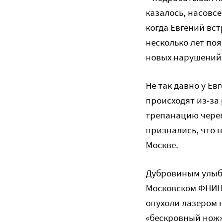
казалось, насовсе
когда Евгений вс
несколько лет поя
новых нарушений,
Не так давно у Е
происходят из-за
трепанацию череп
признались, что 
Москве.
Дубровиным улыбн
Московском ФНИЦ 
опухоли лазером 
«бескровный нож».