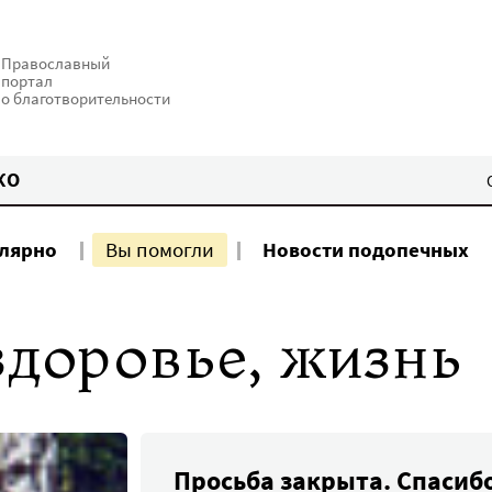
Православный
портал
о благотворительности
КО
улярно
Вы помогли
Новости подопечных
здоровье, жизнь
Просьба закрыта. Спасиб