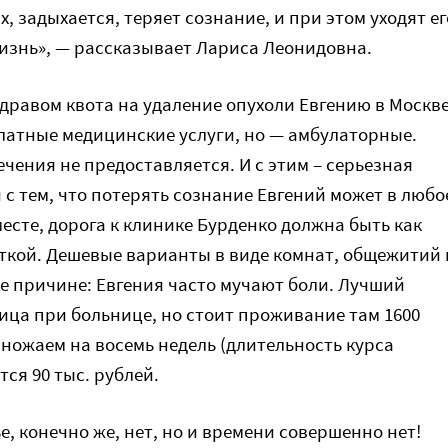
х, задыхается, теряет сознание, и при этом уходят ег
жизнь», — рассказывает Лариса Леонидовна.
равом квота на удаление опухоли Евгению в Москв
латные медицинские услуги, но — амбулаторные.
чения не предоставляется. И с этим – серьезная
 с тем, что потерять сознание Евгений может в любо
есте, дорога к клинике Бурденко должна быть как
ткой. Дешевые варианты в виде комнат, общежитий 
же причине: Евгения часто мучают боли. Лучший
ица при больнице, но стоит проживание там 1600
множаем на восемь недель (длительность курса
тся 90 тыс. рублей.
ье, конечно же, нет, но и времени совершенно нет!