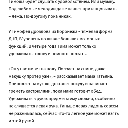
Тимоша будет слушать с удовольствием. Или музыку.
Под любимые мелодии даже начнет пританцовывать
– лежа. По-другому пока никак.
У Тимофея Дроздова из Воронежа – тяжелая форма
ДЦП, IV уровень по шкале больших моторных
функций. В четыре года Тима может только
удерживать голову и немного ползать.
«Он у нас живет на полу. Ползает на спине, даже
макушку протер уже», – рассказывает мама Татьяна.
Приползет на кухню, достанет посуду и начинает
греметь кастрюлями, пока мама готовит обед.
Удерживать в руках предметы ему сложно, особенно
не слушается левая рука. Раньше левая ладонь совсем
не разжималась, сейчас что-то легкое уже может взять
и этой рукой.