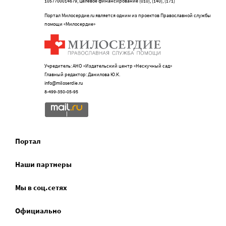
1057700014679, Целевое финансирование (010), (140), (171)
Портал Милосердие.ru является одним из проектов Православной службы
помощи «Милосердие»
Учредитель: АНО «Издательский центр «Нескучный сад»
Главный редактор: Данилова Ю.К.
info@miloserdie.ru
8-499-350-05-95
Портал
Наши партнеры
Мы в соц.сетях
Официально