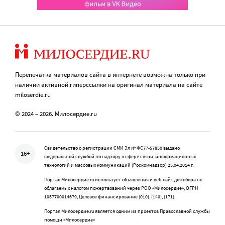
Перепечатка материалов сайта в интернете возможна только при
наличии активной гиперссылки на оригинал материала на сайте
miloserdie.ru
© 2024 – 2026. Милосердие.ru
Свидетельство о регистрации СМИ Эл № ФС77-57850 выдано
16+
федеральной службой по надзору в сфере связи, информационных
технологий и массовых коммуникаций (Роскомнадзор) 25.04.2014 г.
Портал Милосердие.ru использует объявления и веб-сайт для сбора не
облагаемых налогом пожертвований через РОО «Милосердие», ОГРН
1057700014679, Целевое финансирование (010), (140), (171)
Портал Милосердие.ru является одним из проектов Православной службы
помощи «Милосердие»