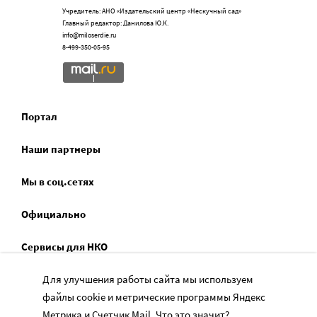
Учредитель: АНО «Издательский центр «Нескучный сад»
Главный редактор: Данилова Ю.К.
info@miloserdie.ru
8-499-350-05-95
Портал
Наши партнеры
Мы в соц.сетях
Официально
Сервисы для НКО
Спецпроекты
Для улучшения работы сайта мы используем
файлы cookie и метрические программы Яндекс
Социальное служение
Метрика и Счетчик Mail.
Что это значит?