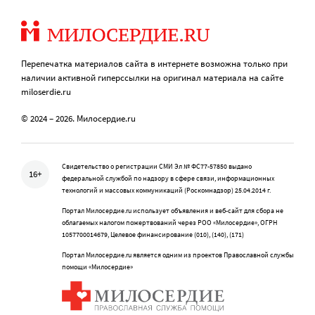
Перепечатка материалов сайта в интернете возможна только при
наличии активной гиперссылки на оригинал материала на сайте
miloserdie.ru
© 2024 – 2026. Милосердие.ru
Свидетельство о регистрации СМИ Эл № ФС77-57850 выдано
16+
федеральной службой по надзору в сфере связи, информационных
технологий и массовых коммуникаций (Роскомнадзор) 25.04.2014 г.
Портал Милосердие.ru использует объявления и веб-сайт для сбора не
облагаемых налогом пожертвований через РОО «Милосердие», ОГРН
1057700014679, Целевое финансирование (010), (140), (171)
Портал Милосердие.ru является одним из проектов Православной службы
помощи «Милосердие»