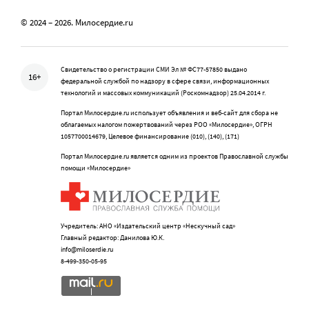
© 2024 – 2026. Милосердие.ru
Свидетельство о регистрации СМИ Эл № ФС77-57850 выдано
16+
федеральной службой по надзору в сфере связи, информационных
технологий и массовых коммуникаций (Роскомнадзор) 25.04.2014 г.
Портал Милосердие.ru использует объявления и веб-сайт для сбора не
облагаемых налогом пожертвований через РОО «Милосердие», ОГРН
1057700014679, Целевое финансирование (010), (140), (171)
Портал Милосердие.ru является одним из проектов Православной службы
помощи «Милосердие»
Учредитель: АНО «Издательский центр «Нескучный сад»
Главный редактор: Данилова Ю.К.
info@miloserdie.ru
8-499-350-05-95