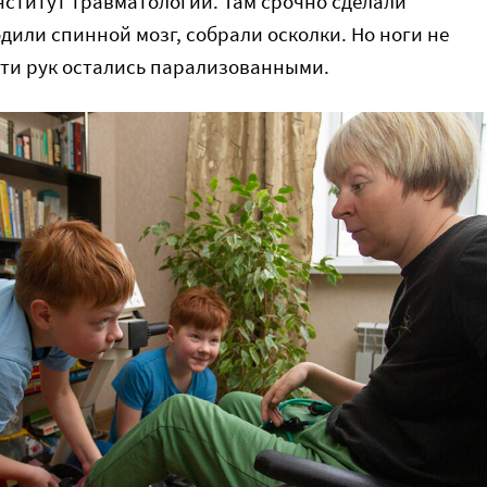
ститут травматологии. Там срочно сделали
дили спинной мозг, собрали осколки. Но ноги не
сти рук остались парализованными.