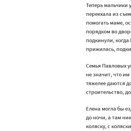
Теперь мальчики 
переехала из съе
помогать маме, о
порядком во дворе
подкинули, когда 
прижилась, подки
Семья Павловых у
не значит, что им
тяжелее даются д
строительство, д
Елена могла бы е
до ночи, а там ни
коляску, с коляск