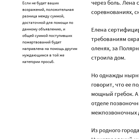
через боль. Лена
Если не будет ваших
возражений, положительная
соревнованиях, сн
разница между суммой,
достаточной для помощи по
Елена сертифицир
данному объявлению, и
общей суммой поступивших
требованиям охра
пожертвований будет
оленях, за Полярн
направлена на помощь другим
нуждающимся в той же
строила дом.
категории просьб.
Но однажды нырну
говорит, что ее п
мощный гребок. А
отделе позвоночн
межпозвоночных д
Из родного города