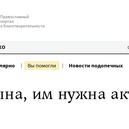
Православный
портал
о благотворительности
КО
улярно
Вы помогли
Новости подопечных
ына, им нужна а