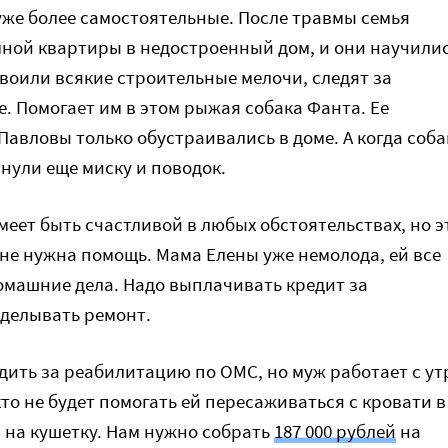
уже более самостоятельные. После травмы семья
мной квартиры в недостроенный дом, и они научили
своили всякие строительные мелочи, следят за
. Помогает им в этом рыжая собака Фанта. Ее
Павловы только обустраивались в доме. А когда соба
нули еще миску и поводок.
меет быть счастливой в любых обстоятельствах, но э
 не нужна помощь. Мама Елены уже немолода, ей все
омашние дела. Надо выплачивать кредит за
оделывать ремонт.
здить за реабилитацию по ОМС, но муж работает с ут
кто не будет помогать ей пересаживаться с кровати в
и на кушетку. Нам нужно собрать
187 000 рублей
на