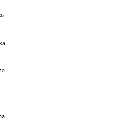
сь
ка
то
ра