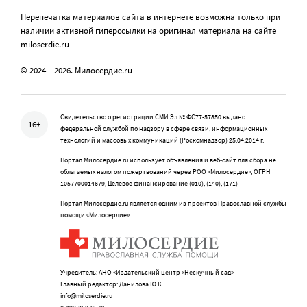
Перепечатка материалов сайта в интернете возможна только при
наличии активной гиперссылки на оригинал материала на сайте
miloserdie.ru
© 2024 – 2026. Милосердие.ru
Свидетельство о регистрации СМИ Эл № ФС77-57850 выдано
16+
федеральной службой по надзору в сфере связи, информационных
технологий и массовых коммуникаций (Роскомнадзор) 25.04.2014 г.
Портал Милосердие.ru использует объявления и веб-сайт для сбора не
облагаемых налогом пожертвований через РОО «Милосердие», ОГРН
1057700014679, Целевое финансирование (010), (140), (171)
Портал Милосердие.ru является одним из проектов Православной службы
помощи «Милосердие»
Учредитель: АНО «Издательский центр «Нескучный сад»
Главный редактор: Данилова Ю.К.
info@miloserdie.ru