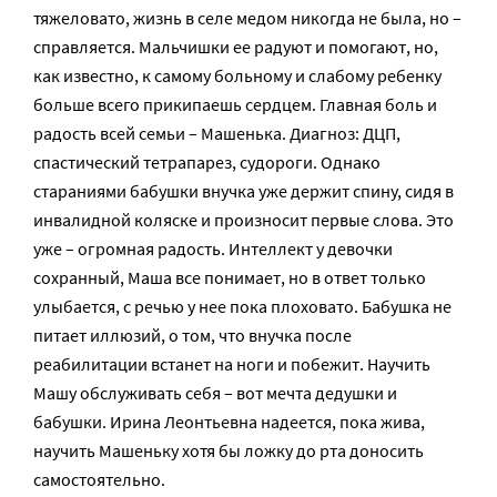
тяжеловато, жизнь в селе медом никогда не была, но –
справляется. Мальчишки ее радуют и помогают, но,
как известно, к самому больному и слабому ребенку
больше всего прикипаешь сердцем. Главная боль и
радость всей семьи – Машенька. Диагноз: ДЦП,
спастический тетрапарез, судороги. Однако
стараниями бабушки внучка уже держит спину, сидя в
инвалидной коляске и произносит первые слова. Это
уже – огромная радость. Интеллект у девочки
сохранный, Маша все понимает, но в ответ только
улыбается, с речью у нее пока плоховато. Бабушка не
питает иллюзий, о том, что внучка после
реабилитации встанет на ноги и побежит. Научить
Машу обслуживать себя – вот мечта дедушки и
бабушки. Ирина Леонтьевна надеется, пока жива,
научить Машеньку хотя бы ложку до рта доносить
самостоятельно.