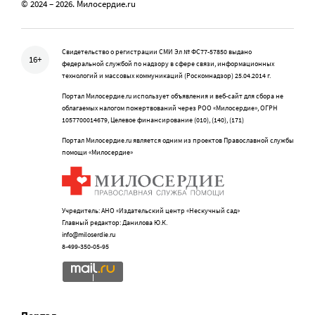
© 2024 – 2026. Милосердие.ru
Свидетельство о регистрации СМИ Эл № ФС77-57850 выдано
16+
федеральной службой по надзору в сфере связи, информационных
технологий и массовых коммуникаций (Роскомнадзор) 25.04.2014 г.
Портал Милосердие.ru использует объявления и веб-сайт для сбора не
облагаемых налогом пожертвований через РОО «Милосердие», ОГРН
1057700014679, Целевое финансирование (010), (140), (171)
Портал Милосердие.ru является одним из проектов Православной службы
помощи «Милосердие»
Учредитель: АНО «Издательский центр «Нескучный сад»
Главный редактор: Данилова Ю.К.
info@miloserdie.ru
8-499-350-05-95