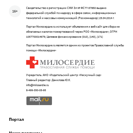
Свидетельство о регистрации СМИ Эл № ФС77-57850 выдано
16+
федеральной службой по надзору в сфере связи, информационных
технологий и массовых коммуникаций (Роскомнадзор) 25.04.2014 г.
Портал Милосердие.ru использует объявления и веб-сайт для сбора не
облагаемых налогом пожертвований через РОО «Милосердие», ОГРН
1057700014679, Целевое финансирование (010), (140), (171)
Портал Милосердие.ru является одним из проектов Православной службы
помощи «Милосердие»
Учредитель: АНО «Издательский центр «Нескучный сад»
Главный редактор: Данилова Ю.К.
info@miloserdie.ru
8-499-350-05-95
Портал
Наши партнеры