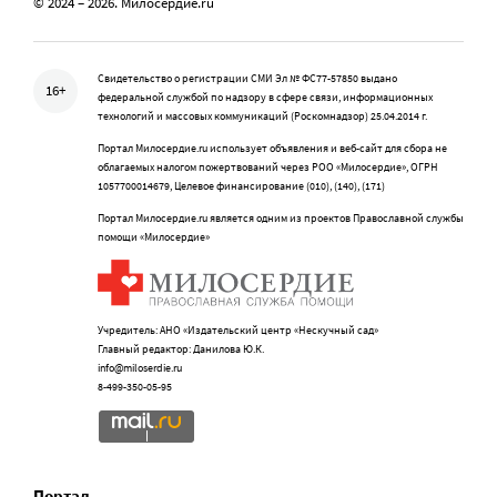
© 2024 – 2026. Милосердие.ru
Свидетельство о регистрации СМИ Эл № ФС77-57850 выдано
16+
федеральной службой по надзору в сфере связи, информационных
технологий и массовых коммуникаций (Роскомнадзор) 25.04.2014 г.
Портал Милосердие.ru использует объявления и веб-сайт для сбора не
облагаемых налогом пожертвований через РОО «Милосердие», ОГРН
1057700014679, Целевое финансирование (010), (140), (171)
Портал Милосердие.ru является одним из проектов Православной службы
помощи «Милосердие»
Учредитель: АНО «Издательский центр «Нескучный сад»
Главный редактор: Данилова Ю.К.
info@miloserdie.ru
8-499-350-05-95
Портал