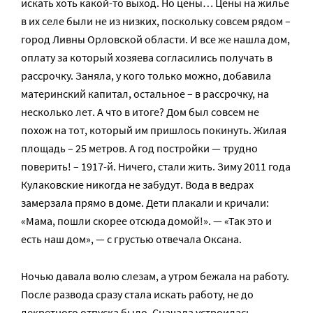
искать хоть какой-то выход. Но цены… Цены на жилье
в их селе были не из низких, поскольку совсем рядом –
город Ливны Орловской области. И все же нашла дом,
оплату за который хозяева согласились получать в
рассрочку. Заняла, у кого только можно, добавила
материнский капитал, остальное – в рассрочку, на
несколько лет. А что в итоге? Дом был совсем не
похож на тот, который им пришлось покинуть. Жилая
площадь – 25 метров. А год постройки — трудно
поверить! – 1917-й. Ничего, стали жить. Зиму 2011 года
Кулаковские никогда не забудут. Вода в ведрах
замерзала прямо в доме. Дети плакали и кричали:
«Мама, пошли скорее отсюда домой!». — «Так это и
есть наш дом», — с грустью отвечала Оксана.
Ночью давала волю слезам, а утром бежала на работу.
После развода сразу стала искать работу, не до
декретного отпуска было. Сначала устроилась