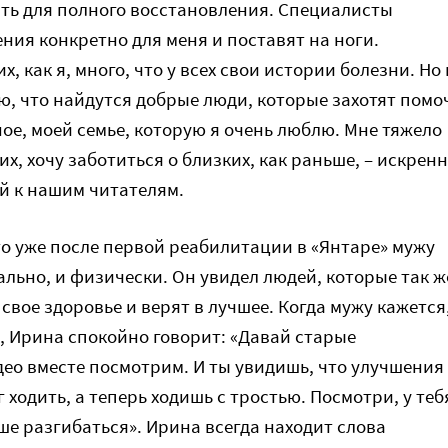
лать для полного восстановления. Специалисты
ния конкретно для меня и поставят на ноги.
х, как я, много, что у всех свои истории болезни. Но 
ю, что найдутся добрые люди, которые захотят помо
ное, моей семье, которую я очень люблю. Мне тяжело
их, хочу заботиться о близких, как раньше, – искрен
й к нашим читателям.
то уже после первой реабилитации в «Янтаре» мужу
ально, и физически. Он увидел людей, которые так ж
вое здоровье и верят в лучшее. Когда мужу кажется
т, Ирина спокойно говорит: «Давай старые
ео вместе посмотрим. И ты увидишь, что улучшения
ог ходить, а теперь ходишь с тростью. Посмотри, у теб
ше разгибаться». Ирина всегда находит слова