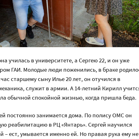
она училась в университете, а Сергею 22, и он уже
ром ГАИ. Молодые люди поженились, в браке родило
час старшему сыну Илье 20 лет, он отучился в
механика, служит в армии. А 14-летний Кирилл учитс
ила обычной спокойной жизнью, когда пришла беда.
гей постоянно занимается дома. По полису ОМС он
ую реабилитацию в РЦ «Янтарь». Сергей научился
й – ест, умывается именно ей. Но правая рука ему не