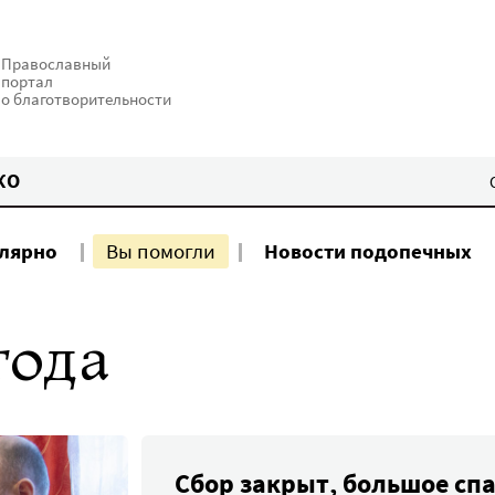
Православный
портал
о благотворительности
КО
улярно
Вы помогли
Новости подопечных
года
Сбор закрыт, большое спа