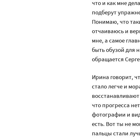
что и как мне де
подберут упражне
Понимаю, что таки
отчаиваюсь и вер
мне, а самое глав
быть обузой для н
обращается Серге
Ирина говорит, ч
стало легче и мор
восстанавливают с
что прогресса не
фотографии и вид
есть. Вот ты не м
пальцы стали луч