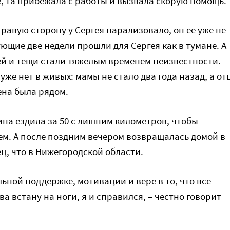
, та прибежала с работы и вызвала скорую помощь.
равую сторону у Сергея парализовало, он ее уже не
ющие две недели прошли для Сергея как в тумане. А
тей и тещи стали тяжелым временем неизвестности.
уже нет в живых: мамы не стало два года назад, а от
ена была рядом.
на ездила за 50 с лишним километров, чтобы
ем. А после поздним вечером возвращалась домой в
ц, что в Нижегородской области.
льной поддержке, мотивации и вере в то, что все
ва встану на ноги, я и справился, – честно говорит