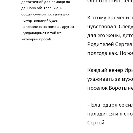
Он позвонил жене
достаточной для помощи по
данному объявлению, и
общей суммой поступивших
К этому времени п
пожертвований будет
чувствовал. Следу
направлена на помощь другим
нуждающимся в той же
для его жены, де
категории просьб.
Родителей Сергея 
полгода как. Но ж
Каждый вечер Ири
ухаживать за муж
поселок Воротыне
– Благодаря ее си
наладится и я сно
Сергей.