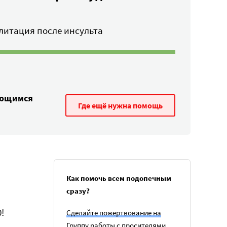
литация после инсульта
ающимся
Где ещё нужна помощь
Как помочь всем подопечным
сразу?
!
Сделайте пожертвование на
Группу работы с просителями